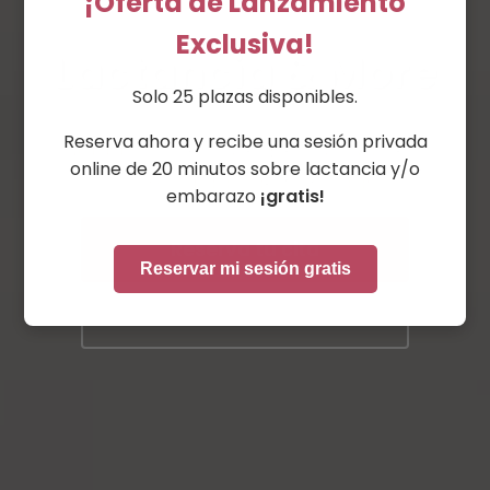
¡Oferta de Lanzamiento
Exclusiva!
Lactancia & More
Solo 25 plazas disponibles.
Reserva ahora y recibe una sesión privada
Cuidado maternal especializado en la
online de 20 minutos sobre lactancia y/o
comodidad de tu hogar
embarazo
¡gratis!
Reserva tu cita
Reservar mi sesión gratis
Ver servicios